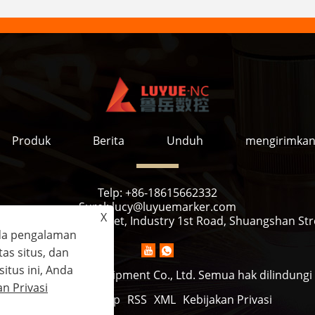
Produk
Berita
Unduh
mengirimkan
Telp:
+86-18615662332
Surel:
lucy@luyuemarker.com
X
 Zone, Qingping Street, Industry 1st Road, Shuangshan Stre
da pengalaman
tas situs, dan
tus ini, Anda
 Jinan Luyue CNC Equipment Co., Ltd. Semua hak dilindung
an Privasi
Links
Sitemap
RSS
XML
Kebijakan Privasi