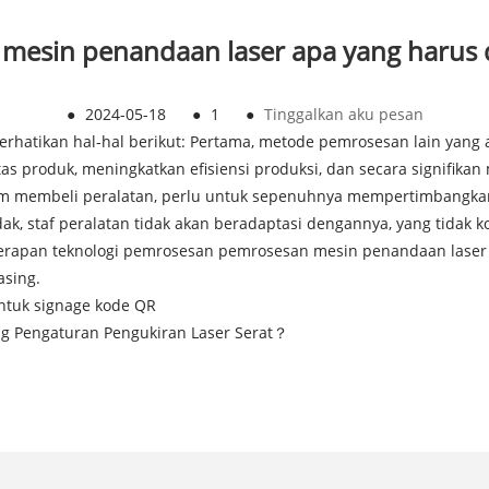
s mesin penandaan laser apa yang harus d
●
2024-05-18
●
1
●
Tinggalkan aku pesan
hatikan hal-hal berikut: Pertama, metode pemrosesan lain yang ad
as produk, meningkatkan efisiensi produksi, dan secara signifika
lum membeli peralatan, perlu untuk sepenuhnya mempertimbangkan
ak, staf peralatan tidak akan beradaptasi dengannya, yang tidak
nerapan teknologi pemrosesan pemrosesan mesin penandaan laser
sing.
untuk signage kode QR
ng Pengaturan Pengukiran Laser Serat？