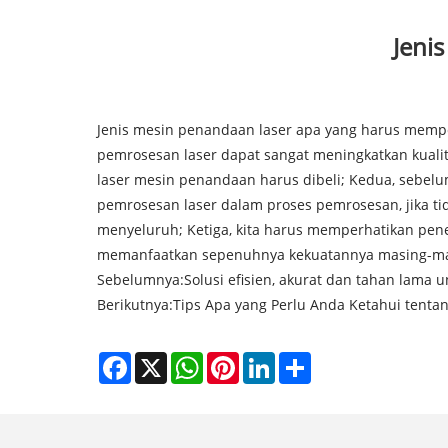
Jeni
Jenis mesin penandaan laser apa yang harus memper
pemrosesan laser dapat sangat meningkatkan kualit
laser mesin penandaan harus dibeli; Kedua, sebe
pemrosesan laser dalam proses pemrosesan, jika tid
menyeluruh; Ketiga, kita harus memperhatikan pe
memanfaatkan sepenuhnya kekuatannya masing-ma
Sebelumnya:
Solusi efisien, akurat dan tahan lama 
Berikutnya:
Tips Apa yang Perlu Anda Ketahui tenta
Facebook
X
WhatsApp
Pinterest
LinkedIn
Share