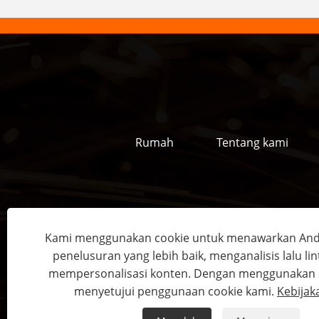
Rumah
Tentang kami
Alamat:
Donghao Industrial
Kami menggunakan cookie untuk menawarkan An
penelusuran yang lebih baik, menganalisis lalu lin
mempersonalisasi konten. Dengan menggunakan si
Hak Cipta © 2022
menyetujui penggunaan cookie kami.
Kebijak